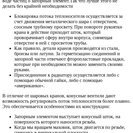
воде частиц о запорный элемент.Так что лучше этого не
делать без крайней необходимости
Блокировка потока теплоносителя осуществляется за
счет движения металлического шара с отверстием,
соосным трубному просвету. При повороте рукоятки
крана в действие приходит шток, который
проворачивает сферу внутри корпуса, совмещая
отверстие в ней с просветом трубы.
Как правило, детали кранов производятся из стали,
бронзы или латуни. За герметизацию соединений и
запорной части отвечают фторопластовые прокладки,
которые при необходимости можно заменить своими
руками.
Присоединение к радиатору осуществляется либо с
помощью обычной гайки, либо с помощью
«американки».
В отличие от шаровых кранов, конусные вентили дают
возможность регулировать поток теплоносителя более плавно.
Это обеспечивается особенностями их конструкции:
Запорным элементом выступает конусный шток, на
поверхность которого наносится резьба.
Когда мы вращаем маховик, шток двигается по резьбе,
смещаясь в вертикальной плоскости.