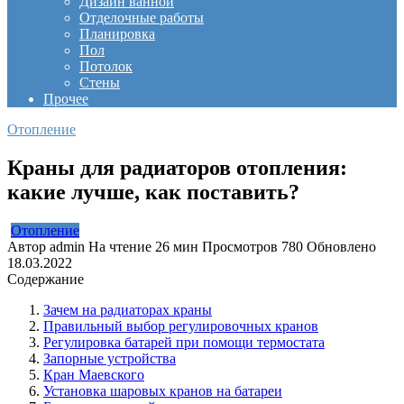
Дизайн ванной
Отделочные работы
Планировка
Пол
Потолок
Стены
Прочее
Отопление
Краны для радиаторов отопления:
какие лучше, как поставить?
Отопление
Автор
admin
На чтение
26 мин
Просмотров
780
Обновлено
18.03.2022
Содержание
Зачем на радиаторах краны
Правильный выбор регулировочных кранов
Регулировка батарей при помощи термостата
Запорные устройства
Кран Маевского
Установка шаровых кранов на батареи