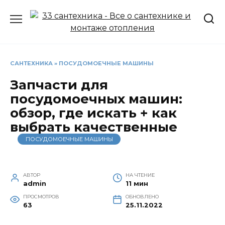
Перейти
к
содержанию
САНТЕХНИКА
»
ПОСУДОМОЕЧНЫЕ МАШИНЫ
Запчасти для
посудомоечных машин:
обзор, где искать + как
выбрать качественные
ПОСУДОМОЕЧНЫЕ МАШИНЫ
АВТОР
НА ЧТЕНИЕ
admin
11 мин
ПРОСМОТРОВ
ОБНОВЛЕНО
63
25.11.2022