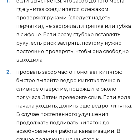
если выясняется, что засор до того места,
где унитаз соединяется с лежаком,
проверяют руками (следует надеть
перчатки), не застряла ли тряпка или губка
в сифоне. Если сразу глубоко вставлять
руку, есть риск застрять, поэтому нужно
постоянно проверять, чтобы она свободно
выходила;
прорвать засор часто помогает кипяток:
быстро вылейте ведро кипятка точно в
сливное отверстие, подождите около
получаса. Затем проверьте слив. Если вода
начала уходить, долить еще ведро кипятка.
В случае постепенного улучшения
продолжать подливать кипяток до
возобновления работы канализации. В
случае подключения унитаза к