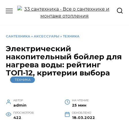
Перейти
к
содержанию
САНТЕХНИКА
»
АКСЕССУАРЫ
»
ТЕХНИКА
Электрический
накопительный бойлер для
нагрева воды: рейтинг
ТОП-12, критерии выбора
ТЕХНИКА
АВТОР
НА ЧТЕНИЕ
admin
25 мин
ПРОСМОТРОВ
ОБНОВЛЕНО
422
18.03.2022