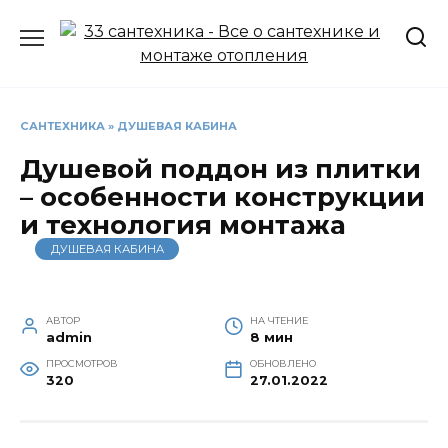
Перейти
к
содержанию
САНТЕХНИКА
»
ДУШЕВАЯ КАБИНА
Душевой поддон из плитки
– особенности конструкции
и технология монтажа
ДУШЕВАЯ КАБИНА
АВТОР
НА ЧТЕНИЕ
admin
8 мин
ПРОСМОТРОВ
ОБНОВЛЕНО
320
27.01.2022