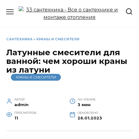
Перейти
к
содержанию
САНТЕХНИКА
»
КРАНЫ И СМЕСИТЕЛИ
Латунные смесители для
ванной: чем хороши краны
из латуни
КРАНЫ И СМЕСИТЕЛИ
АВТОР
НА ЧТЕНИЕ
admin
3 мин
ПРОСМОТРОВ
ОБНОВЛЕНО
11
26.01.2023