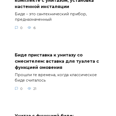
комплекте с унитазом, установка
настенной инсталяции
Биде – это сантехнический прибор,
предназначенный
0
6
Биде приставка к унитазу со
смесителем: вставка для туалета с
функцией омовения
Прошли те времена, когда классическое
биде считалось
0
21
Унитаз с функцией биде: