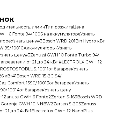
онок
дительность, л/минТип розжигаЦена
WH 6 Fonte 94/ 1006 на аккумулятореУзнать
лятореУзнать цену#3Bosch WRD 201Bin Hydro кВт
BW 95/ 10010Аккумуляторы-Узнать
знать цену#3Zanussi GWH 10 Fonte Turbo 94/
агреватели от 21 до 24 кВт #LECTROLX GWH 12
ROSTOSTOBLUS. 10011от батареекУзнать
6 кВт#1Bosch WRD 15-2G 94/
z Comfort 1390/ 10013от батареекУзнать
90/ 10014от батареекУзнать цену
т1Zanussi GWH 6 Fonte2Zerten S-163Bosch WRD
1Gorenje GWH 10 NNBW2Zerten S-203Zanussi
т 21 до 24кВт1Electrolux GWH 12 NanoPlus