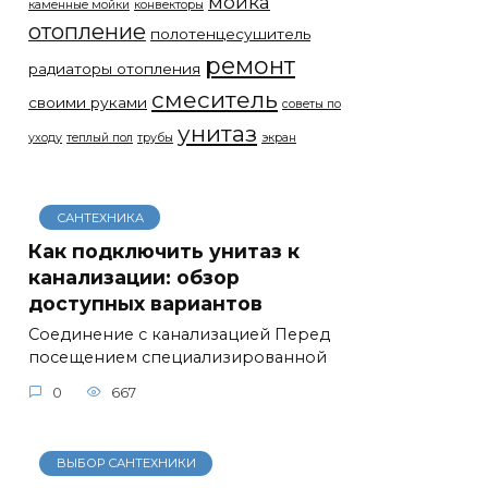
мойка
каменные мойки
конвекторы
отопление
полотенцесушитель
ремонт
радиаторы отопления
смеситель
своими руками
советы по
унитаз
уходу
теплый пол
трубы
экран
САНТЕХНИКА
Как подключить унитаз к
канализации: обзор
доступных вариантов
Соединение с канализацией Перед
посещением специализированной
0
667
ВЫБОР САНТЕХНИКИ