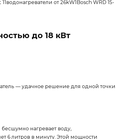
t 11водонагреватели от 26kW1Bosch WRD 15-
остью до 18 кВт
атель — удачное решение для одной точки
 бесшумно нагревает воду,
т 6 литров в минуту. Этой мощности