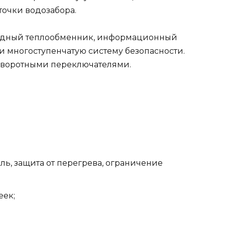
точки водозабора.
 медный теплообменник, информационный
 многоступенчатую систему безопасности.
оворотными переключателями.
оль, защита от перегрева, ограничение
еек;