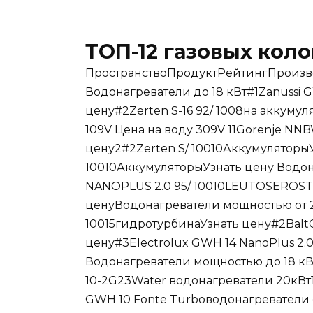
ТОП-12 газовых кол
ПространствоПродуктРейтингПроизво
Водонагреватели до 18 кВт#1Zanussi G
цену#2Zerten S-16 92/ 1008на аккуму
109V Цена на воду 309V 11Gorenje NN
цену2#2Zerten S/ 10010АккумуляторыУ
10010АккумуляторыУзнать цену Водон
NANOPLUS 2.0 95/ 10010LEUTOSEROST
ценуВодонагреватели мощностью от 2
10015гидротурбинаУзнать цену#2BaltGa
цену#3Electrolux GWH 14 NanoPlus 2.0
Водонагреватели мощностью до 18 кВ
10-2G23Water водонагреватели 20кВт
GWH 10 Fonte Turboводонагреватели о