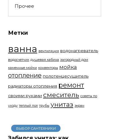
Прочее
Метки
ванна
водонагреватель
вентиляция
водосчетчик
душевая кабина
загородный дом
мойка
каменные мойки
конвекторы
отопление
полотенцесушитель
ремонт
радиаторы отопления
смеситель
своими руками
советы по
унитаз
уходу
теплый пол
трубы
экран
ВЫБОР САНТЕХНИКИ
Забился унитаз: как