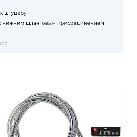
к штуцеру
й с нижним шланговым присоединением
ное