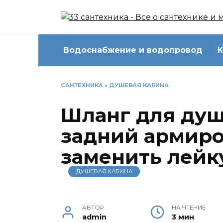
Перейти
к
содержанию
Водоснабжение и водопровод
К
САНТЕХНИКА
»
ДУШЕВАЯ КАБИНА
Шланг для ду
задний армиро
заменить лейк
ДУШЕВАЯ КАБИНА
АВТОР
НА ЧТЕНИЕ
admin
3 мин