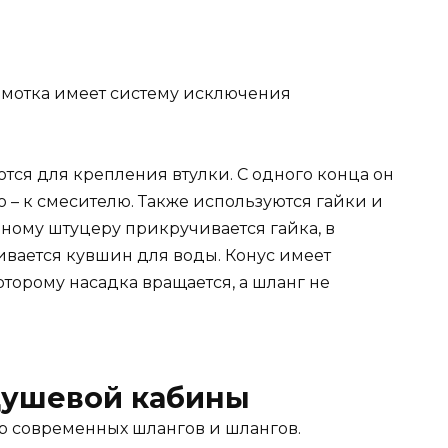
амотка имеет систему исключения
ся для крепления втулки. С одного конца он
о – к смесителю. Также используются гайки и
ьному штуцеру прикручивается гайка, в
вается кувшин для воды. Конус имеет
торому насадка вращается, а шланг не
душевой кабины
р современных шлангов и шлангов.