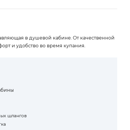
тавляющая в душевой кабине. От качественной
орт и удобство во время купания.
абины
ных шлангов
тка