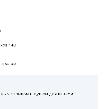
и
аковины
стрелом
нным изливом и душем для ванной