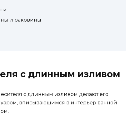
сти
нны и раковины
в
теля с длинным изливом
й
месителя с длинным изливом делают его
уаром, вписывающимся в интерьер ванной
ом.