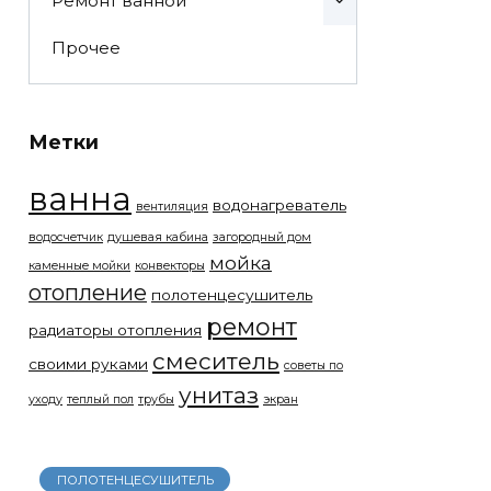
Ремонт ванной
Прочее
Метки
ванна
водонагреватель
вентиляция
водосчетчик
душевая кабина
загородный дом
мойка
каменные мойки
конвекторы
отопление
полотенцесушитель
ремонт
радиаторы отопления
смеситель
своими руками
советы по
унитаз
уходу
теплый пол
трубы
экран
ПОЛОТЕНЦЕСУШИТЕЛЬ