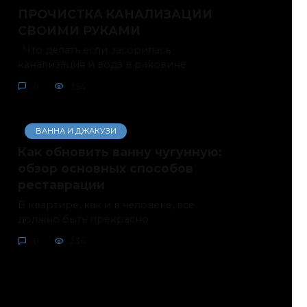
ПРОЧИСТКА КАНАЛИЗАЦИИ
СВОИМИ РУКАМИ
Что делать если засорилась
канализация и вода в раковине
0
354
ВАННА И ДЖАКУЗИ
Как обновить ванну чугунную:
обзор основных способов
реставрации
В квартире, как и в человеке, все
должно быть прекрасно
0
236