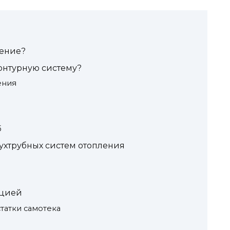
ление?
онтурную систему?
ения
б
ухтрубных систем отопления
яцией
татки самотека
ю