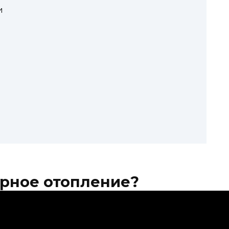
и
урное отопление?