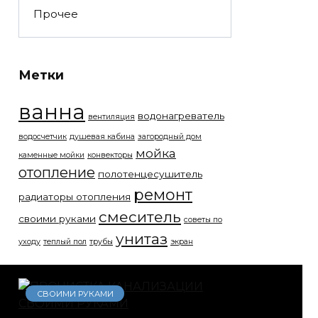
Прочее
Метки
ванна
водонагреватель
вентиляция
водосчетчик
душевая кабина
загородный дом
мойка
каменные мойки
конвекторы
отопление
полотенцесушитель
ремонт
радиаторы отопления
смеситель
своими руками
советы по
унитаз
уходу
теплый пол
трубы
экран
СВОИМИ РУКАМИ