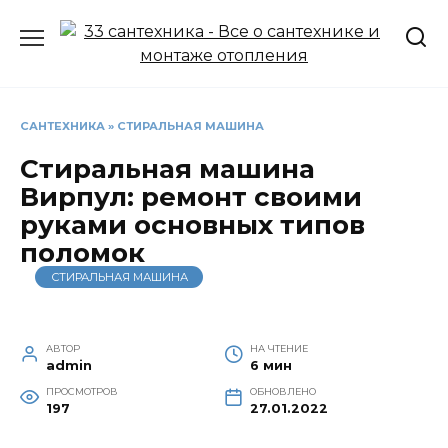
Перейти
к
содержанию
САНТЕХНИКА
»
СТИРАЛЬНАЯ МАШИНА
Стиральная машина
Вирпул: ремонт своими
руками основных типов
поломок
СТИРАЛЬНАЯ МАШИНА
АВТОР
НА ЧТЕНИЕ
admin
6 мин
ПРОСМОТРОВ
ОБНОВЛЕНО
197
27.01.2022