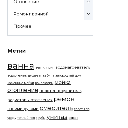
Отопление
Ремонт ванной
Прочее
Метки
ванна
водонагреватель
вентиляция
водосчетчик
душевая кабина
загородный дом
мойка
каменные мойки
конвекторы
отопление
полотенцесушитель
ремонт
радиаторы отопления
смеситель
своими руками
советы по
унитаз
уходу
теплый пол
трубы
экран