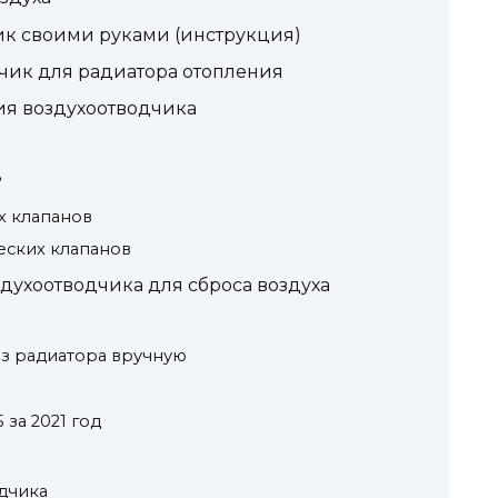
ик своими руками (инструкция)
чик для радиатора отопления
ия воздухоотводчика
?
х клапанов
еских клапанов
здухоотводчика для сброса воздуха
 из радиатора вручную
за 2021 год
дчика