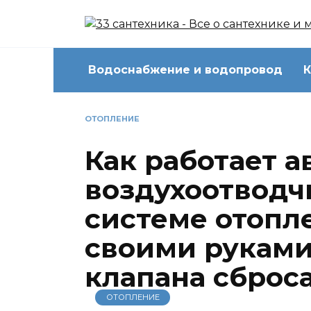
Перейти
к
содержанию
Водоснабжение и водопровод
К
ОТОПЛЕНИЕ
Как работает 
воздухоотводчи
системе отопл
своими руками
клапана сброса
ОТОПЛЕНИЕ