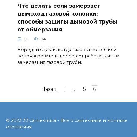
Что делать если замерзает
дымоход газовой колонки:
способы защиты дымовой трубы
от обмерзания
0
34
Нередки случаи, когда газовый котел или
водонагреватель перестает работать из-за
замерзания газовой трубы.
Навигация
Назад
1
…
5
6
по
записям
© 2023 33 сантехника - Все о сантехнике и монтаже
отопления