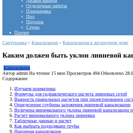
Дизайн ванной
Отделочные работы
Планировка
Пол
Потолок
Стены
Прочее
Сантехника
»
Канализация
»
Канализация в загородном доме
Каким должен быть уклон ливневой кан
Канализация
Автор
admin
На чтение
15 мин
Просмотров
494
Обновлено
28.
Содержание
Изучаем нормативы
Формулы для гидравлического расчета ливневых сетей
Важность правильных расчетов при проектировании сис
Определение глубины заложения ливневой канализации
Величина минимального уклона ливневой канализации 
Расчет минимального уклона ливневки
Табличные данные и расчет
Как выбрать подходящие трубы
Напорная канализация