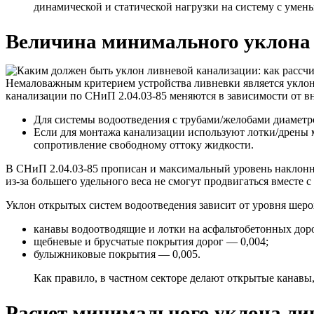
динамической и статической нагрузки на систему с умен
Величина минимального уклона
Немаловажным критерием устройства ливневки является уклон
канализации по СНиП 2.04.03-85 меняются в зависимости от вн
Для системы водоотведения с трубами/желобами диаметр
Если для монтажа канализации используют лотки/дрены м
сопротивление свободному оттоку жидкости.
В СНиП 2.04.03-85 прописан и максимальный уровень наклонно
из-за большего удельного веса не смогут продвигаться вместе с
Уклон открытых систем водоотведения зависит от уровня шеро
канавы водоотводящие и лотки на асфальтобетонных доро
щебневые и брусчатые покрытия дорог — 0,004;
булыжниковые покрытия — 0,005.
Как правило, в частном секторе делают открытые канав
Расчет минимального уклона ли