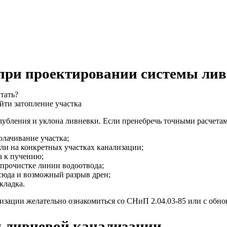
при проектировании системы ли
йти затопление участка
бления и уклона ливневки. Если пренебречь точными расчетам
олачивание участка;
емли на конкретных участках канализации;
а к пучению;
прочистке линии водоотвода;
тсюда и возможный разрыв дрен;
кладка.
зации желательно ознакомиться со СНиП 2.04.03-85 или с обно
я ливневой канализации