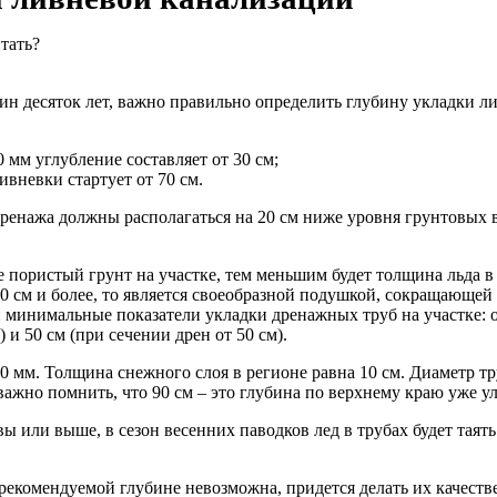
н десяток лет, важно правильно определить глубину укладки ли
 мм углубление составляет от 30 см;
ивневки стартует от 70 см.
енажа должны располагаться на 20 см ниже уровня грунтовых во
 пористый грунт на участке, тем меньшим будет толщина льда 
0 см и более, то является своеобразной подушкой, сокращающей
 минимальные показатели укладки дренажных труб на участке: 
и 50 см (при сечении дрен от 50 см).
00 мм. Толщина снежного слоя в регионе равна 10 см. Диаметр т
ажно помнить, что 90 см – это глубина по верхнему краю уже у
 или выше, в сезон весенних паводков лед в трубах будет таять 
рекомендуемой глубине невозможна, придется делать их качеств