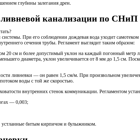
ьшением глубины залегания дрен.
 ливневой канализации по СНиП
 системы. При его соблюдении дождевая вода уходит самотеко
утреннего сечения трубы. Регламент выглядит таким образом:
ом 20 см и более допустимый уклон на каждый погонный метр л
еньшего диаметра, уклон увеличивается от 8 мм до 1,5 см. По
сти ливневки — он равен 1,5 см/м. При произвольном увеличени
 потоком воды с той же скоростью.
ховатости внутренних стенок коммуникации. Регламентом устан
гах — 0,003;
ы, устланные битым кирпичом и булыжником.
вневки