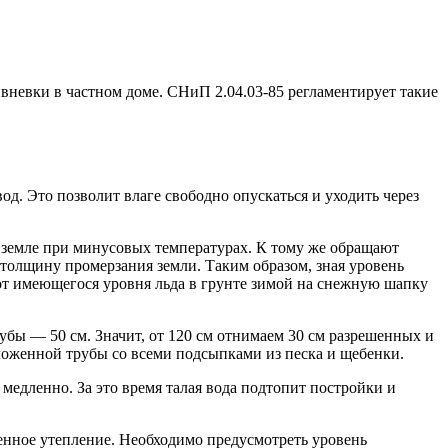
вневки в частном доме. СНиП 2.04.03-85 регламентирует такие
д. Это позволит влаге свободно опускаться и уходить через
в земле при минусовых температурах. К тому же обращают
 толщину промерзания земли. Таким образом, зная уровень
от имеющегося уровня льда в грунте зимой на снежную шапку
рубы — 50 см. Значит, от 120 см отнимаем 30 см разрешенных и
ложенной трубы со всеми подсыпками из песка и щебенки.
медленно. За это время талая вода подтопит постройки и
енное утепление. Необходимо предусмотреть уровень