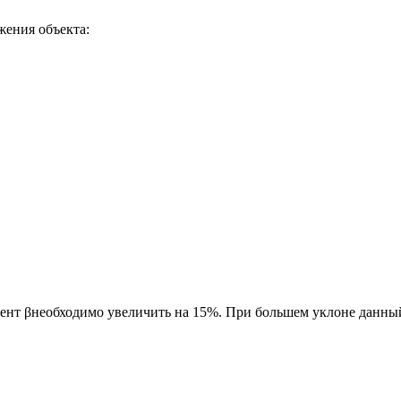
жения объекта:
ициент βнеобходимо увеличить на 15%. При большем уклоне данн