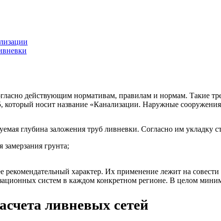
ализации
ливневки
гласно действующим нормативам, правилам и нормам. Такие тр
5, который носит название «Канализации. Наружные сооружения 
уемая глубина заложения труб ливневки. Согласно им укладку с
я замерзания грунта;
рее рекомендательный характер. Их применение лежит на совест
зационных систем в каждом конкретном регионе. В целом минима
асчета ливневых сетей