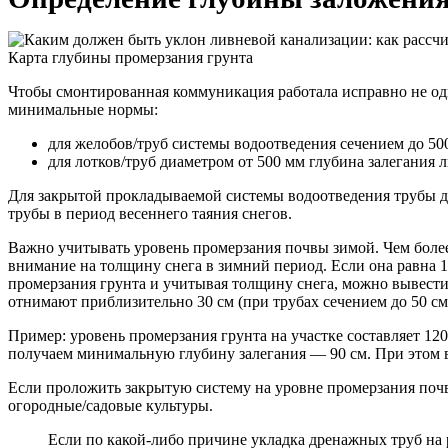
Карта глубины промерзания грунта
Чтобы смонтированная коммуникация работала исправно не оди
минимальные нормы:
для желобов/труб системы водоотведения сечением до 500
для лотков/труб диаметром от 500 мм глубина залегания л
Для закрытой прокладываемой системы водоотведения трубы др
трубы в период весеннего таяния снегов.
Важно учитывать уровень промерзания почвы зимой. Чем более
внимание на толщину снега в зимний период. Если она равна 1
промерзания грунта и учитывая толщину снега, можно вывести
отнимают приблизительно 30 см (при трубах сечением до 50 см) 
Пример: уровень промерзания грунта на участке составляет 12
получаем минимальную глубину залегания — 90 см. При этом в
Если проложить закрытую систему на уровне промерзания почвы
огородные/садовые культуры.
Если по какой-либо причине укладка дренажных труб на 