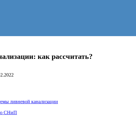
ализации: как рассчитать?
02.2022
темы ливневой канализации
по СНиП