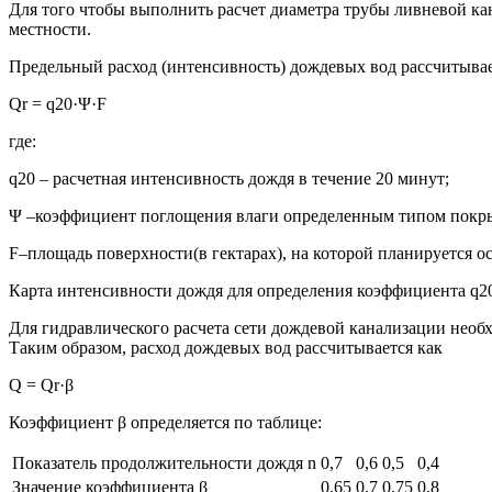
Для того чтобы выполнить расчет диаметра трубы ливневой ка
местности.
Предельный расход (интенсивность) дождевых вод рассчитывае
Qr = q20·Ψ·F
где:
q20 – расчетная интенсивность дождя в течение 20 минут;
Ψ –коэффициент поглощения влаги определенным типом покрытия 
F–площадь поверхности(в гектарах), на которой планируется о
Карта интенсивности дождя для определения коэффициента q2
Для гидравлического расчета сети дождевой канализации необ
Таким образом, расход дождевых вод рассчитывается как
Q = Qr·β
Коэффициент β определяется по таблице:
Показатель продолжительности дождя n
0,7
0,6
0,5
0,4
Значение коэффициента β
0,65
0,7
0,75
0,8