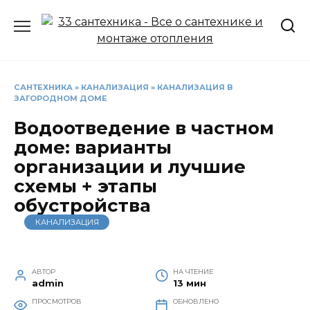
Перейти
к
содержанию
САНТЕХНИКА
»
КАНАЛИЗАЦИЯ
»
КАНАЛИЗАЦИЯ В
ЗАГОРОДНОМ ДОМЕ
Водоотведение в частном
доме: варианты
организации и лучшие
схемы + этапы
обустройства
КАНАЛИЗАЦИЯ
АВТОР
НА ЧТЕНИЕ
admin
13 мин
ПРОСМОТРОВ
ОБНОВЛЕНО