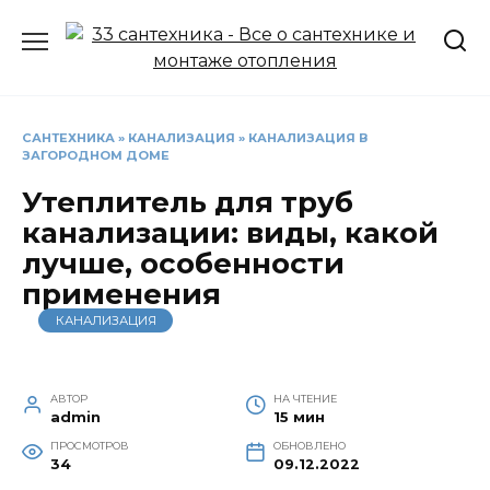
Перейти
к
содержанию
САНТЕХНИКА
»
КАНАЛИЗАЦИЯ
»
КАНАЛИЗАЦИЯ В
ЗАГОРОДНОМ ДОМЕ
Утеплитель для труб
канализации: виды, какой
лучше, особенности
применения
КАНАЛИЗАЦИЯ
АВТОР
НА ЧТЕНИЕ
admin
15 мин
ПРОСМОТРОВ
ОБНОВЛЕНО
34
09.12.2022