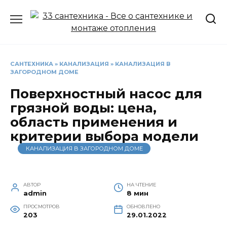
Перейти
к
содержанию
САНТЕХНИКА
»
КАНАЛИЗАЦИЯ
»
КАНАЛИЗАЦИЯ В
ЗАГОРОДНОМ ДОМЕ
Поверхностный насос для
грязной воды: цена,
область применения и
критерии выбора модели
КАНАЛИЗАЦИЯ В ЗАГОРОДНОМ ДОМЕ
АВТОР
НА ЧТЕНИЕ
admin
8 мин
ПРОСМОТРОВ
ОБНОВЛЕНО
203
29.01.2022